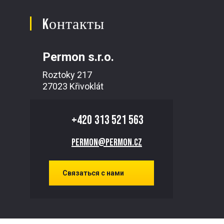
Kонтакты
Permon s.r.o.
Roztoky 217
27023 Křivoklát
+420
313 521 563
permon@permon.cz
Связаться с нами