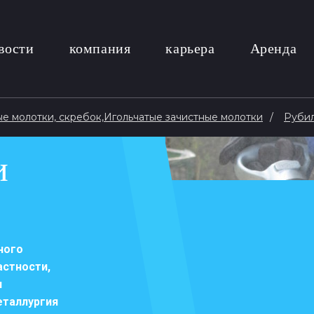
вости
компания
карьера
Аренда
е молотки, скребок,Игольчатые зачистные молотки
Рубил
и
ного
астности,
и
еталлургия