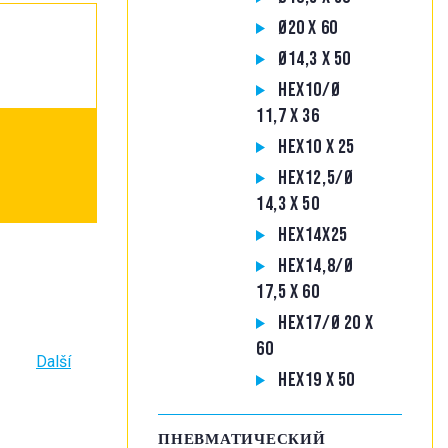
Ø20 X 60
Ø14,3 X 50
HEX10/Ø
11,7 X 36
HEX10 X 25
HEX12,5/Ø
14,3 X 50
HEX14X25
HEX14,8/Ø
17,5 X 60
HEX17/Ø 20 X
60
Další
HEX19 X 50
ПНЕВМАТИЧЕСКИЙ