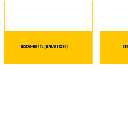
HC080-HR20V (Ø20/#17X60)
SE