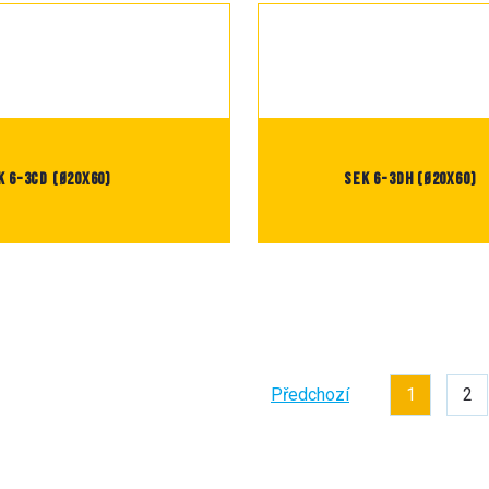
K 6-3CD (Ø20X60)
SEK 6-3DH (Ø20X60)
Předchozí
1
2