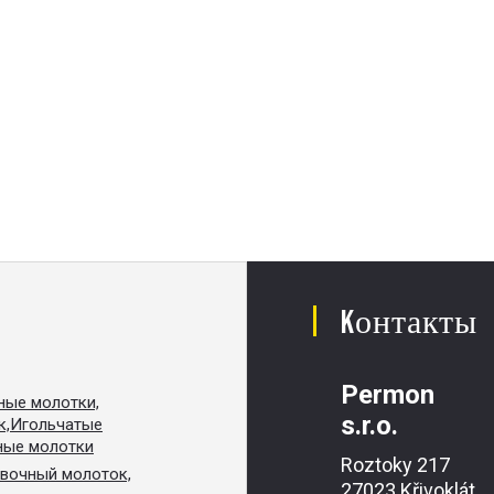
Kонтакты
Permon
ные молотки,
s.r.o.
к,Игольчатые
ные молотки
Roztoky 217
вочный молоток,
27023 Křivoklát