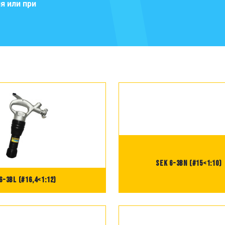
я или при
SEK 6-3BN (#15<1:10)
6-3BL (#16,4<1:12)