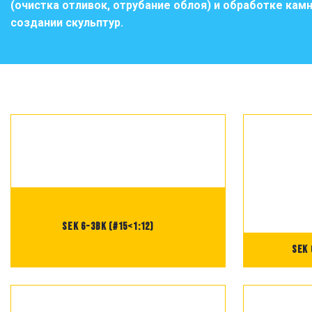
(очистка отливок, отрубание облоя) и обработке камн
создании скульптур.
SEK 6-3BK (#15<1:12)
SEK 